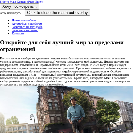
Skip to Main Content
(Press Enter)
Хочу посмотреть...
Click to close the reach out overlay
Хочу посмотреть...
Новые автомобили
Автомобили с пробегом
Записаться на тест-драйв
Записаться на сервис
Контакты
Откройте для себя лучший мир за пределами
ограничений
Когда у вас есть свобода передвижения, открываются безграничные возможности — мы прилагаем
усилия к созданию мира, в котором каждый человек наслаждается мобильностью. Именно поэтому мы
поддерживаем Олимпийские и Паралимпийские игры 2018–2024 годов. В 2024 году в Париже будет
представлена широкая линейка новых мобильных решений. Среди этих инноваций особенно выделяется
робот-помощник, разработанный для поддержки людей с ограниченной подвижностью. Особого
внимания заслуживает i-Ride — уникальный электрический автомобиль, который делает передвижение
пользователей инвалидных колясок более увлекательным. Кроме того, платформа KINTO дополняет
выбор решений, предлагая гибкий и удобный подход к использованию различных видов транспорта —
от каршеринга до гибких подписок на автомобили.