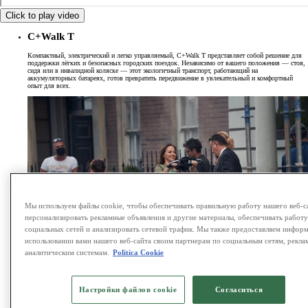
Click to play video
C+Walk T
Компактный, электрический и легко управляемый, C+Walk T представляет собой решение для
поддержки лёгких и безопасных городских поездок. Независимо от вашего положения — стоя,
сидя или в инвалидной коляске — этот экологичный транспорт, работающий на
аккумуляторных батареях, готов превратить передвижение в увлекательный и комфортный
опыт для всех.
Мы используем файлы cookie, чтобы обеспечивать правильную работу нашего веб-с
персонализировать рекламные объявления и другие материалы, обеспечивать работ
социальных сетей и анализировать сетевой трафик. Мы также предоставляем инфор
использовании вами нашего веб-сайта своим партнерам по социальным сетям, рекла
аналитическим системам.
Politica Cookie
Настройки файлов cookie
Согласиться