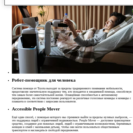
Робот-помощник для человека
Система помощи от Toyota выходит за пределы традиционного понимания мобильности,
предоставляя значительную поддержку тем, кто нуждается в ежедневной помощи, способствуя
тем самым более самостоятельной жизни. Оснащённая способностью к автономному
передвижению, эта система постоянно реагирует на различные голосовые команды и команды с
планшета в соответствии с запросами пользователя.
Accessible People Mover
Ещё один способ, с помощью которого мы стремимся выйти за пределы нулевых выбросов, —
это поддержка людей с ограниченной подвижностью. People Mover — доступное транспортное
средство, созданное для пожилых людей, людей с ограниченными возможностями, беременных
женщин и семей с маленькими детьми, чтобы они могли пользоваться общественным
транспортом и наслаждаться свободой передвижения.