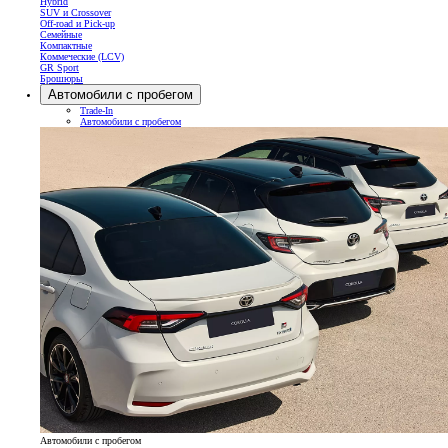
Hybrid
SUV и Crossover
Off-road и Pick-up
Семейные
Компактные
Коммеческие (LCV)
GR Sport
Брошюры
Автомобили с пробегом
Trade-In
Автомобили с пробегом
Автомобили с пробегом