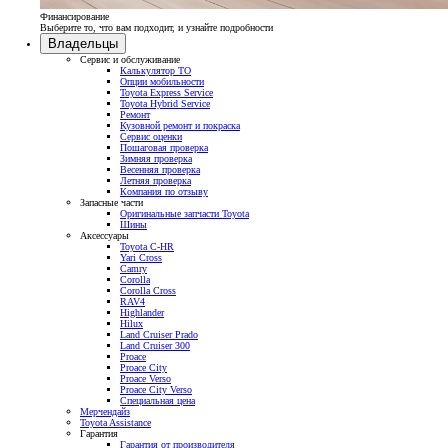
Финансирование
Выберите то, что вам подходит, и узнайте подробности
Владельцы
Сервис и обслуживание
Калькулятор ТО
Опции мобильности
Toyota Express Service
Toyota Hybrid Service
Ремонт
Кузовной ремонт и покраска
Сервис оценки
Пошаговая проверка
Зимняя проверка
Весенняя проверка
Летняя проверка
Компания по отзыву
Запасные части
Оригинальные запчасти Toyota
Шины
Аксессуары
Toyota C-HR
Yari Cross
Camry
Corolla
Corolla Cross
RAV4
Highlander
Hilux
Land Cruiser Prado
Land Cruiser 300
Proace
Proace City
Proace Verso
Proace City Verso
Специальная цена
Мерчендайз
Toyota Assistance
Гарантия
Гарантия от производителя