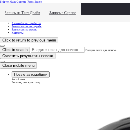
Skip to Main Content
(Press Enter)
Хочу посмотреть...
Click to close the reach out overlay
Запись на Тест Драйв
Запись в Сервис
Хочу посмотреть...
Новые автомобили
Автомобили с пробегом
Записаться на тест-драйв
Записаться на сервис
Контакты
Click to return to previous menu
Click to search
Введите текст для поиска
Очистить результаты поиска
Close mobile menu
Новые автомобили
Yaris Cross
Больше, чем кроссовер