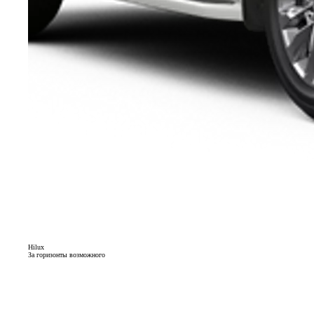
Hilux
За горизонты возможного