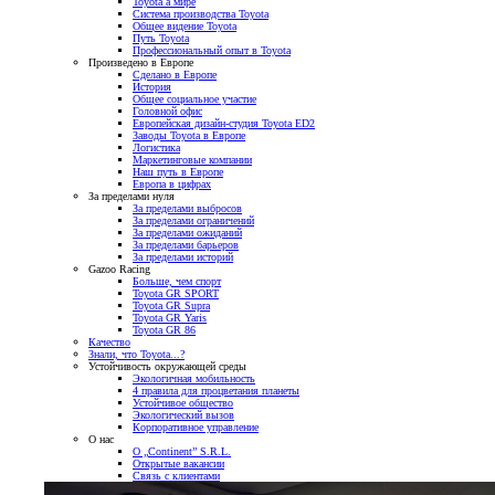
Toyota а мире
Система производства Toyota
Общее видение Toyota
Путь Toyota
Профессиональный опыт в Toyota
Произведено в Европе
Сделано в Европе
История
Общее социальное участие
Головной офис
Европейская дизайн-студия Toyota ED2
Заводы Toyota в Европе
Логистика
Маркетинговые компании
Наш путь в Европе
Европа в цифрах
За пределами нуля
За пределами выбросов
За пределами ограничений
За пределами ожиданий
За пределами барьеров
За пределами историй
Gazoo Racing
Больше, чем спорт
Toyota GR SPORT
Toyota GR Supra
Toyota GR Yaris
Toyota GR 86
Качество
Знали, что Toyota...?
Устойчивость окружающей среды
Экологичная мобильность
4 правила для процветания планеты
Устойчивое общество
Экологический вызов
Корпоративное управление
О нас
О „Continent” S.R.L.
Открытые вакансии
Связь с клиентами