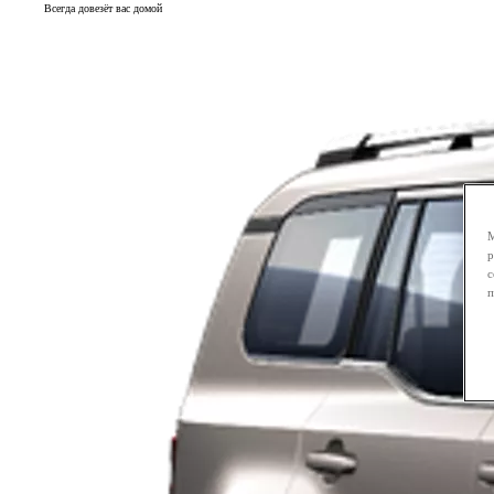
Всегда довезёт вас домой
М
р
с
п