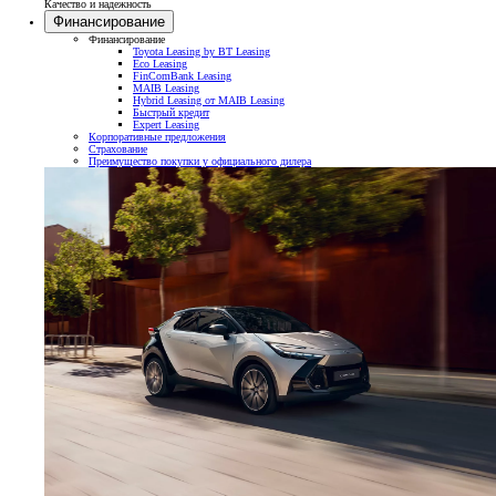
Качество и надежность
Финансирование
Финансирование
Toyota Leasing by BT Leasing
Eco Leasing
FinComBank Leasing
MAIB Leasing
Hybrid Leasing от MAIB Leasing
Быстрый кредит
Expert Leasing
Корпоративные предложения
Страхование
Преимущество покупки у официального дилера