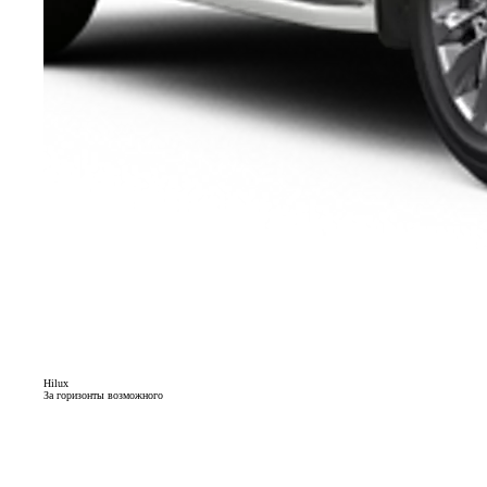
Hilux
За горизонты возможного