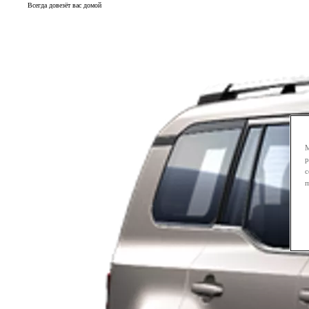
Всегда довезёт вас домой
М
р
с
п