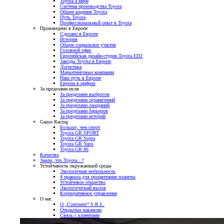
Toyota а мире
Система производства Toyota
Общее видение Toyota
Путь Toyota
Профессиональный опыт в Toyota
Произведено в Европе
Сделано в Европе
История
Общее социальное участие
Головной офис
Европейская дизайн-студия Toyota ED2
Заводы Toyota в Европе
Логистика
Маркетинговые компании
Наш путь в Европе
Европа в цифрах
За пределами нуля
За пределами выбросов
За пределами ограничений
За пределами ожиданий
За пределами барьеров
За пределами историй
Gazoo Racing
Больше, чем спорт
Toyota GR SPORT
Toyota GR Supra
Toyota GR Yaris
Toyota GR 86
Качество
Знали, что Toyota...?
Устойчивость окружающей среды
Экологичная мобильность
4 правила для процветания планеты
Устойчивое общество
Экологический вызов
Корпоративное управление
О нас
О „Continent” S.R.L.
Открытые вакансии
Связь с клиентами