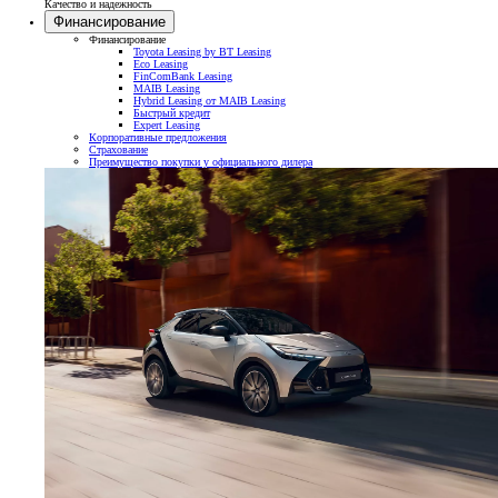
Качество и надежность
Финансирование
Финансирование
Toyota Leasing by BT Leasing
Eco Leasing
FinComBank Leasing
MAIB Leasing
Hybrid Leasing от MAIB Leasing
Быстрый кредит
Expert Leasing
Корпоративные предложения
Страхование
Преимущество покупки у официального дилера