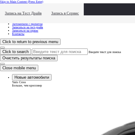
Skip to Main Content
(Press Enter)
Хочу посмотреть...
Click to close the reach out overlay
Запись на Тест Драйв
Запись в Сервис
Хочу посмотреть...
Новые автомобили
Автомобили с пробегом
Записаться на тест-драйв
Записаться на сервис
Контакты
Click to return to previous menu
Click to search
Введите текст для поиска
Очистить результаты поиска
Close mobile menu
Новые автомобили
Yaris Cross
Больше, чем кроссовер