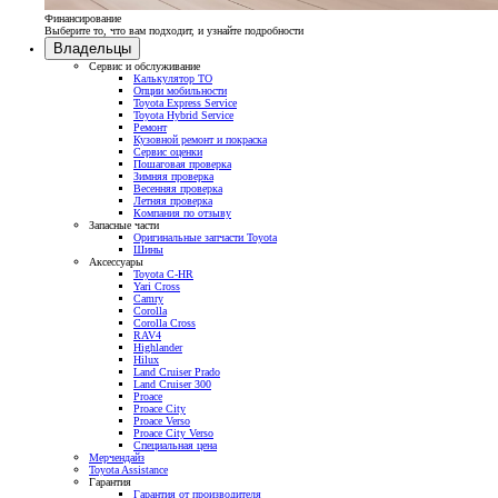
Финансирование
Выберите то, что вам подходит, и узнайте подробности
Владельцы
Сервис и обслуживание
Калькулятор ТО
Опции мобильности
Toyota Express Service
Toyota Hybrid Service
Ремонт
Кузовной ремонт и покраска
Сервис оценки
Пошаговая проверка
Зимняя проверка
Весенняя проверка
Летняя проверка
Компания по отзыву
Запасные части
Оригинальные запчасти Toyota
Шины
Аксессуары
Toyota C-HR
Yari Cross
Camry
Corolla
Corolla Cross
RAV4
Highlander
Hilux
Land Cruiser Prado
Land Cruiser 300
Proace
Proace City
Proace Verso
Proace City Verso
Специальная цена
Мерчендайз
Toyota Assistance
Гарантия
Гарантия от производителя