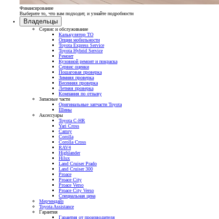
Финансирование
Выберите то, что вам подходит, и узнайте подробности
Владельцы
Сервис и обслуживание
Калькулятор ТО
Опции мобильности
Toyota Express Service
Toyota Hybrid Service
Ремонт
Кузовной ремонт и покраска
Сервис оценки
Пошаговая проверка
Зимняя проверка
Весенняя проверка
Летняя проверка
Компания по отзыву
Запасные части
Оригинальные запчасти Toyota
Шины
Аксессуары
Toyota C-HR
Yari Cross
Camry
Corolla
Corolla Cross
RAV4
Highlander
Hilux
Land Cruiser Prado
Land Cruiser 300
Proace
Proace City
Proace Verso
Proace City Verso
Специальная цена
Мерчендайз
Toyota Assistance
Гарантия
Гарантия от производителя