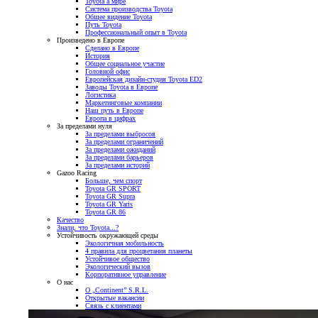
Toyota а мире
Система производства Toyota
Общее видение Toyota
Путь Toyota
Профессиональный опыт в Toyota
Произведено в Европе
Сделано в Европе
История
Общее социальное участие
Головной офис
Европейская дизайн-студия Toyota ED2
Заводы Toyota в Европе
Логистика
Маркетинговые компании
Наш путь в Европе
Европа в цифрах
За пределами нуля
За пределами выбросов
За пределами ограничений
За пределами ожиданий
За пределами барьеров
За пределами историй
Gazoo Racing
Больше, чем спорт
Toyota GR SPORT
Toyota GR Supra
Toyota GR Yaris
Toyota GR 86
Качество
Знали, что Toyota...?
Устойчивость окружающей среды
Экологичная мобильность
4 правила для процветания планеты
Устойчивое общество
Экологический вызов
Корпоративное управление
О нас
О „Continent” S.R.L.
Открытые вакансии
Связь с клиентами