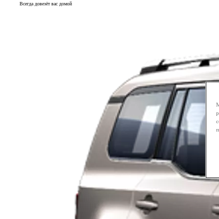
Всегда довезёт вас домой
М
р
с
п