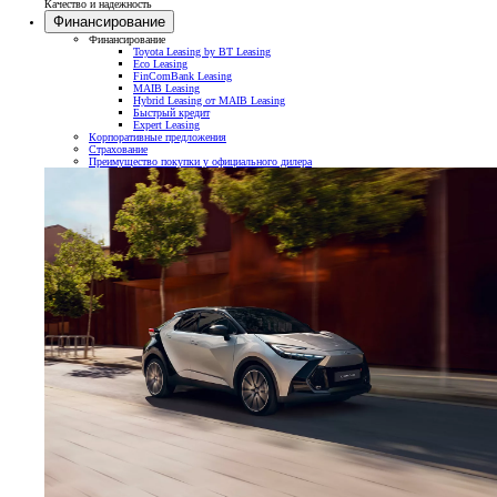
Качество и надежность
Финансирование
Финансирование
Toyota Leasing by BT Leasing
Eco Leasing
FinComBank Leasing
MAIB Leasing
Hybrid Leasing от MAIB Leasing
Быстрый кредит
Expert Leasing
Корпоративные предложения
Страхование
Преимущество покупки у официального дилера