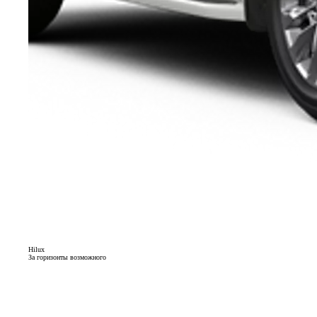
Hilux
За горизонты возможного