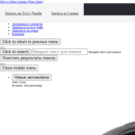
Skip to Main Content
(Press Enter)
Хочу посмотреть...
Click to close the reach out overlay
Запись на Тест Драйв
Запись в Сервис
Хочу посмотреть...
Новые автомобили
Автомобили с пробегом
Записаться на тест-драйв
Записаться на сервис
Контакты
Click to return to previous menu
Click to search
Введите текст для поиска
Очистить результаты поиска
Close mobile menu
Новые автомобили
Yaris Cross
Больше, чем кроссовер