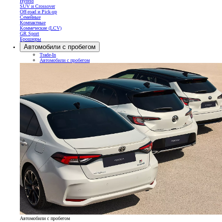
Hybrid
SUV и Crossover
Off-road и Pick-up
Семейные
Компактные
Коммеческие (LCV)
GR Sport
Брошюры
Автомобили с пробегом
Trade-In
Автомобили с пробегом
Автомобили с пробегом