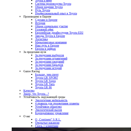
Toyota а мире
Система производства Toyota
Общее видение Toyota
Путь Toyota
Профессиональный опыт в Toyota
Произведено в Европе
Сделано в Европе
История
Общее социальное участие
Головной офис
Европейская дизайн-студия Toyota ED2
Заводы Toyota в Европе
Логистика
Маркетинговые компании
Наш путь в Европе
Европа в цифрах
За пределами нуля
За пределами выбросов
За пределами ограничений
За пределами ожиданий
За пределами барьеров
За пределами историй
Gazoo Racing
Больше, чем спорт
Toyota GR SPORT
Toyota GR Supra
Toyota GR Yaris
Toyota GR 86
Качество
Знали, что Toyota...?
Устойчивость окружающей среды
Экологичная мобильность
4 правила для процветания планеты
Устойчивое общество
Экологический вызов
Корпоративное управление
О нас
О „Continent” S.R.L.
Открытые вакансии
Связь с клиентами