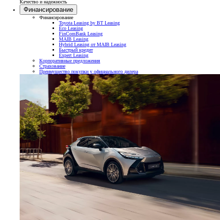
Качество и надежность
Финансирование
Финансирование
Toyota Leasing by BT Leasing
Eco Leasing
FinComBank Leasing
MAIB Leasing
Hybrid Leasing от MAIB Leasing
Быстрый кредит
Expert Leasing
Корпоративные предложения
Страхование
Преимущество покупки у официального дилера