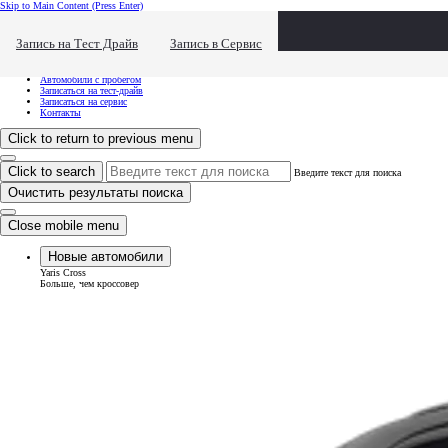
Skip to Main Content
(Press Enter)
Хочу посмотреть...
Click to close the reach out overlay
Запись на Тест Драйв
Запись в Сервис
Хочу посмотреть...
Новые автомобили
Автомобили с пробегом
Записаться на тест-драйв
Записаться на сервис
Контакты
Click to return to previous menu
Click to search
Введите текст для поиска
Очистить результаты поиска
Close mobile menu
Новые автомобили
Yaris Cross
Больше, чем кроссовер