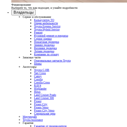
Финансирование
Выберите то, что вам подходит, и узнайте подробности
Владельцы
Сервис и обслуживание
Калькулятор ТО
Опции мобильности
Toyota Express Service
Toyota Hybrid Service
Ремонт
Кузовной ремонт и покраска
Сервис оценки
Пошаговая проверка
Зимняя проверка
Весенняя проверка
Летняя проверка
Компания по отзыву
Запасные части
Оригинальные запчасти Toyota
Шины
Аксессуары
Toyota C-HR
Yari Cross
Camry
Corolla
Corolla Cross
RAV4
Highlander
Hilux
Land Cruiser Prado
Land Cruiser 300
Proace
Proace City
Proace Verso
Proace City Verso
Специальная цена
Мерчендайз
Toyota Assistance
Гарантия
Гарантия от производителя