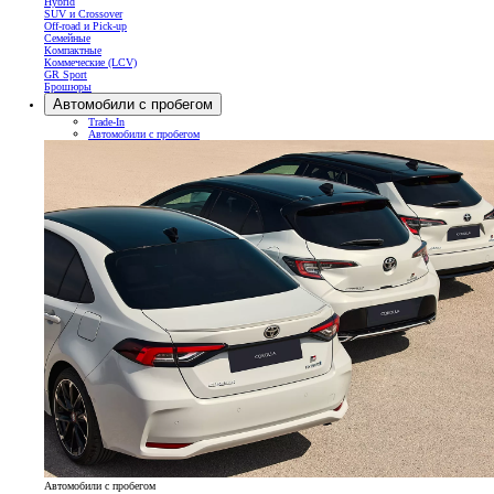
Hybrid
SUV и Crossover
Off-road и Pick-up
Семейные
Компактные
Коммеческие (LCV)
GR Sport
Брошюры
Автомобили с пробегом
Trade-In
Автомобили с пробегом
Автомобили с пробегом