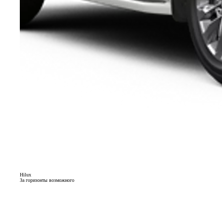
Hilux
За горизонты возможного