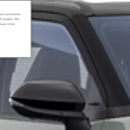
вать рекламные
ой трафик. Мы
ным сетям,