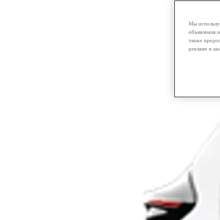
Мы используе
объявления и
также предос
рекламе и ан