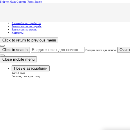
Skip to Main Content
(Press Enter)
Хочу посмотреть...
Click to close the reach out overlay
Хочу посмотреть...
Новые автомобили
Автомобили с пробегом
Записаться на тест-драйв
Записаться на сервис
Контакты
Click to return to previous menu
Click to search
Очист
Введите текст для поиска
Close mobile menu
Новые автомобили
Yaris Cross
Больше, чем кроссовер