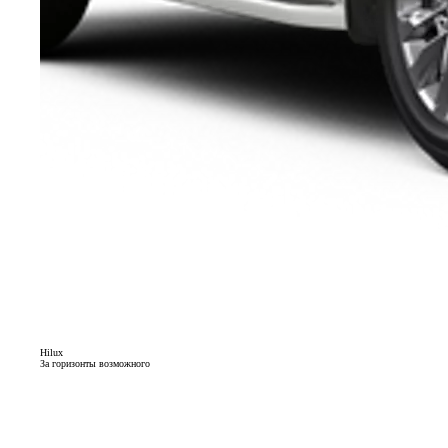
Hilux
За горизонты возможного