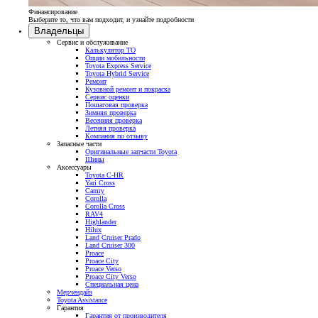
Финансирование
Выберите то, что вам подходит, и узнайте подробности
Владельцы
Сервис и обслуживание
Калькулятор ТО
Опции мобильности
Toyota Express Service
Toyota Hybrid Service
Ремонт
Кузовной ремонт и покраска
Сервис оценки
Пошаговая проверка
Зимняя проверка
Весенняя проверка
Летняя проверка
Компания по отзыву
Запасные части
Оригинальные запчасти Toyota
Шины
Аксессуары
Toyota C-HR
Yari Cross
Camry
Corolla
Corolla Cross
RAV4
Highlander
Hilux
Land Cruiser Prado
Land Cruiser 300
Proace
Proace City
Proace Verso
Proace City Verso
Специальная цена
Мерчендайз
Toyota Assistance
Гарантия
Гарантия от производителя