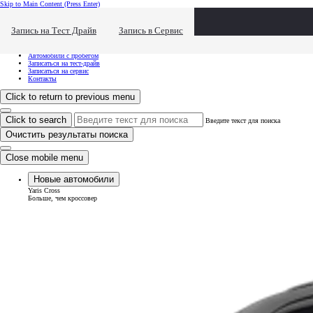
Skip to Main Content
(Press Enter)
Хочу посмотреть...
Click to close the reach out overlay
Запись на Тест Драйв
Запись в Сервис
Хочу посмотреть...
Новые автомобили
Автомобили с пробегом
Записаться на тест-драйв
Записаться на сервис
Контакты
Click to return to previous menu
Click to search
Введите текст для поиска
Очистить результаты поиска
Close mobile menu
Новые автомобили
Yaris Cross
Больше, чем кроссовер