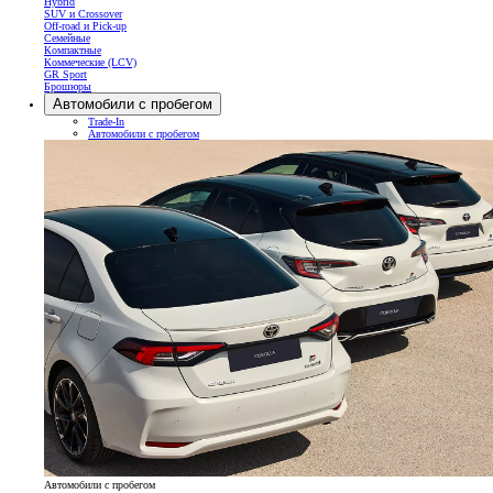
Hybrid
SUV и Crossover
Off-road и Pick-up
Семейные
Компактные
Коммеческие (LCV)
GR Sport
Брошюры
Автомобили с пробегом
Trade-In
Автомобили с пробегом
Автомобили с пробегом