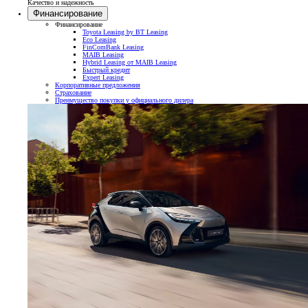
Качество и надежность
Финансирование
Финансирование
Toyota Leasing by BT Leasing
Eco Leasing
FinComBank Leasing
MAIB Leasing
Hybrid Leasing от MAIB Leasing
Быстрый кредит
Expert Leasing
Корпоративные предложения
Страхование
Преимущество покупки у официального дилера