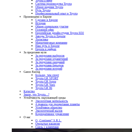
Toyota а мире
Система производства Toyota
Общее видение Toyota
Путь Toyota
Профессиональный опыт в Toyota
Произведено в Европе
Сделано в Европе
История
Общее социальное участие
Головной офис
Европейская дизайн-студия Toyota ED2
Заводы Toyota в Европе
Логистика
Маркетинговые компании
Наш путь в Европе
Европа в цифрах
За пределами нуля
За пределами выбросов
За пределами ограничений
За пределами ожиданий
За пределами барьеров
За пределами историй
Gazoo Racing
Больше, чем спорт
Toyota GR SPORT
Toyota GR Supra
Toyota GR Yaris
Toyota GR 86
Качество
Знали, что Toyota...?
Устойчивость окружающей среды
Экологичная мобильность
4 правила для процветания планеты
Устойчивое общество
Экологический вызов
Корпоративное управление
О нас
О „Continent” S.R.L.
Открытые вакансии
Связь с клиентами