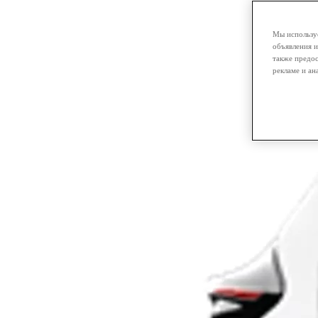
Мы используе
объявления и
также предос
рекламе и ан