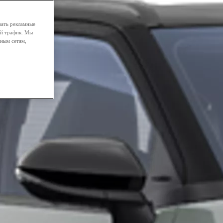
вать рекламные
ой трафик. Мы
ным сетям,