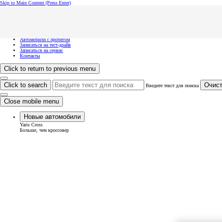
Skip to Main Content
(Press Enter)
Хочу посмотреть...
Click to close the reach out overlay
Хочу посмотреть...
Новые автомобили
Автомобили с пробегом
Записаться на тест-драйв
Записаться на сервис
Контакты
Click to return to previous menu
Click to search
Очист
Введите текст для поиска
Close mobile menu
Новые автомобили
Yaris Cross
Больше, чем кроссовер