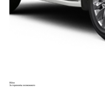
Hilux
За горизонты возможного