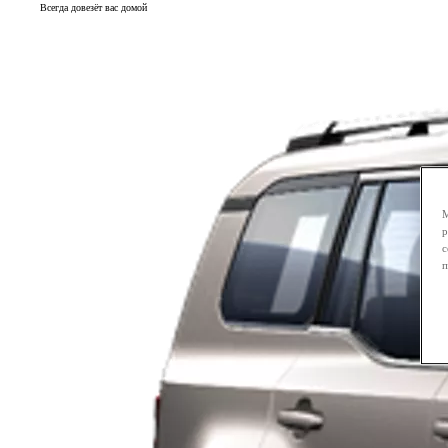
Всегда довезёт вас домой
М
р
с
п