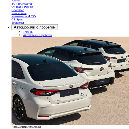
Hybrid
SUV и Crossover
Off-road и Pick-up
Семейные
Компактные
Коммеческие (LCV)
GR Sport
Брошюры
Автомобили с пробегом
Trade-In
Автомобили с пробегом
Автомобили с пробегом