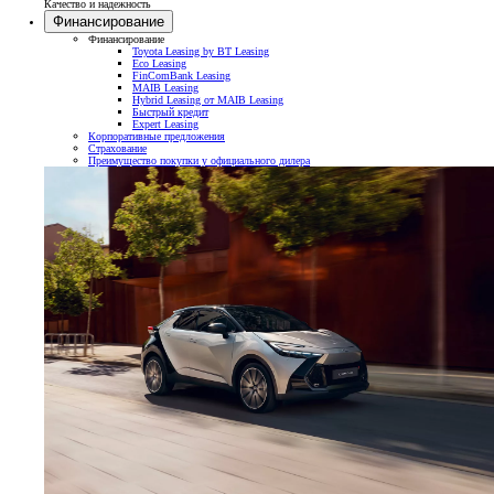
Качество и надежность
Финансирование
Финансирование
Toyota Leasing by BT Leasing
Eco Leasing
FinComBank Leasing
MAIB Leasing
Hybrid Leasing от MAIB Leasing
Быстрый кредит
Expert Leasing
Корпоративные предложения
Страхование
Преимущество покупки у официального дилера