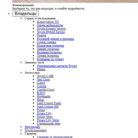
Финансирование
Выберите то, что вам подходит, и узнайте подробности
Владельцы
Сервис и обслуживание
Калькулятор ТО
Опции мобильности
Toyota Express Service
Toyota Hybrid Service
Ремонт
Кузовной ремонт и покраска
Сервис оценки
Пошаговая проверка
Зимняя проверка
Весенняя проверка
Летняя проверка
Компания по отзыву
Запасные части
Оригинальные запчасти Toyota
Шины
Аксессуары
Toyota C-HR
Yari Cross
Camry
Corolla
Corolla Cross
RAV4
Highlander
Hilux
Land Cruiser Prado
Land Cruiser 300
Proace
Proace City
Proace Verso
Proace City Verso
Специальная цена
Мерчендайз
Toyota Assistance
Гарантия
Гарантия от производителя