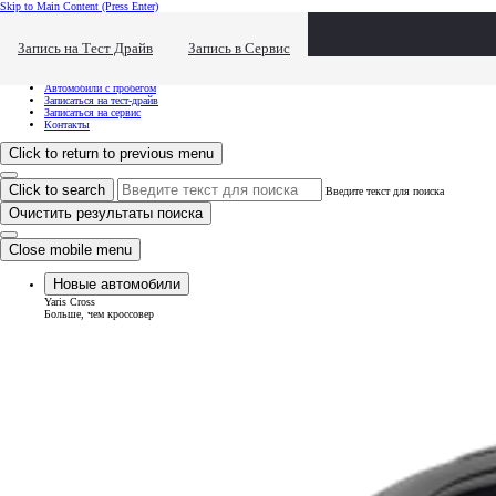
Skip to Main Content
(Press Enter)
Хочу посмотреть...
Click to close the reach out overlay
Запись на Тест Драйв
Запись в Сервис
Хочу посмотреть...
Новые автомобили
Автомобили с пробегом
Записаться на тест-драйв
Записаться на сервис
Контакты
Click to return to previous menu
Click to search
Введите текст для поиска
Очистить результаты поиска
Close mobile menu
Новые автомобили
Yaris Cross
Больше, чем кроссовер