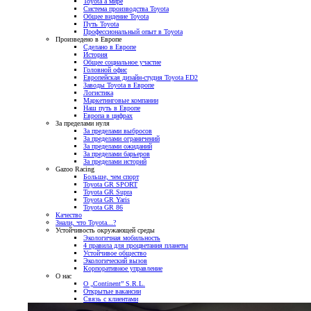
Toyota а мире
Система производства Toyota
Общее видение Toyota
Путь Toyota
Профессиональный опыт в Toyota
Произведено в Европе
Сделано в Европе
История
Общее социальное участие
Головной офис
Европейская дизайн-студия Toyota ED2
Заводы Toyota в Европе
Логистика
Маркетинговые компании
Наш путь в Европе
Европа в цифрах
За пределами нуля
За пределами выбросов
За пределами ограничений
За пределами ожиданий
За пределами барьеров
За пределами историй
Gazoo Racing
Больше, чем спорт
Toyota GR SPORT
Toyota GR Supra
Toyota GR Yaris
Toyota GR 86
Качество
Знали, что Toyota...?
Устойчивость окружающей среды
Экологичная мобильность
4 правила для процветания планеты
Устойчивое общество
Экологический вызов
Корпоративное управление
О нас
О „Continent” S.R.L.
Открытые вакансии
Связь с клиентами