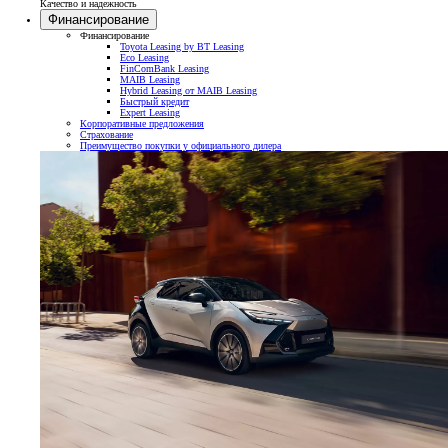
Качество и надежность
Финансирование
Финансирование
Toyota Leasing by BT Leasing
Eco Leasing
FinComBank Leasing
MAIB Leasing
Hybrid Leasing от MAIB Leasing
Быстрый кредит
Expert Leasing
Корпоративные предложения
Страхование
Преимущество покупки у официального дилера