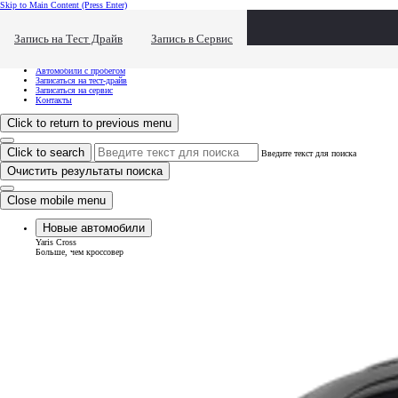
Skip to Main Content
(Press Enter)
Хочу посмотреть...
Click to close the reach out overlay
Запись на Тест Драйв
Запись в Сервис
Хочу посмотреть...
Новые автомобили
Автомобили с пробегом
Записаться на тест-драйв
Записаться на сервис
Контакты
Click to return to previous menu
Click to search
Введите текст для поиска
Очистить результаты поиска
Close mobile menu
Новые автомобили
Yaris Cross
Больше, чем кроссовер