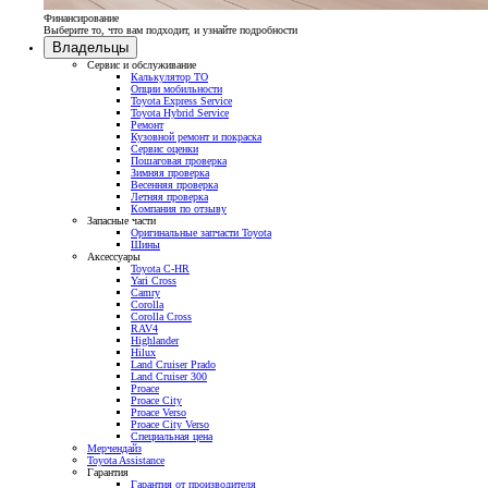
Финансирование
Выберите то, что вам подходит, и узнайте подробности
Владельцы
Сервис и обслуживание
Калькулятор ТО
Опции мобильности
Toyota Express Service
Toyota Hybrid Service
Ремонт
Кузовной ремонт и покраска
Сервис оценки
Пошаговая проверка
Зимняя проверка
Весенняя проверка
Летняя проверка
Компания по отзыву
Запасные части
Оригинальные запчасти Toyota
Шины
Аксессуары
Toyota C-HR
Yari Cross
Camry
Corolla
Corolla Cross
RAV4
Highlander
Hilux
Land Cruiser Prado
Land Cruiser 300
Proace
Proace City
Proace Verso
Proace City Verso
Специальная цена
Мерчендайз
Toyota Assistance
Гарантия
Гарантия от производителя