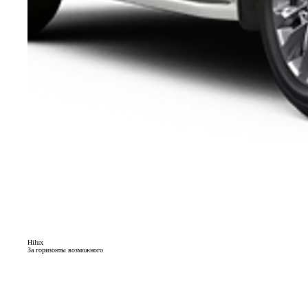
Hilux
За горизонты возможного