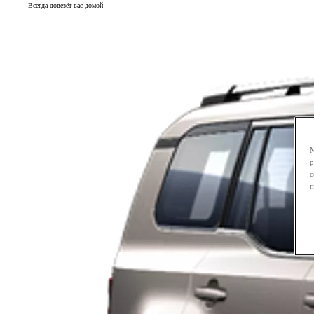
Всегда довезёт вас домой
М
р
с
п