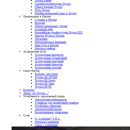
Toyota а мире
Система производства Toyota
Общее видение Toyota
Путь Toyota
Профессиональный опыт в Toyota
Произведено в Европе
Сделано в Европе
История
Общее социальное участие
Головной офис
Европейская дизайн-студия Toyota ED2
Заводы Toyota в Европе
Логистика
Маркетинговые компании
Наш путь в Европе
Европа в цифрах
За пределами нуля
За пределами выбросов
За пределами ограничений
За пределами ожиданий
За пределами барьеров
За пределами историй
Gazoo Racing
Больше, чем спорт
Toyota GR SPORT
Toyota GR Supra
Toyota GR Yaris
Toyota GR 86
Качество
Знали, что Toyota...?
Устойчивость окружающей среды
Экологичная мобильность
4 правила для процветания планеты
Устойчивое общество
Экологический вызов
Корпоративное управление
О нас
О „Continent” S.R.L.
Открытые вакансии
Связь с клиентами