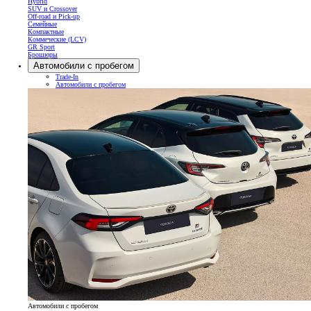
Hybrid
SUV и Crossover
Off-road и Pick-up
Семейные
Компактные
Коммеческие (LCV)
GR Sport
Брошюры
Автомобили с пробегом
Trade-In
Автомобили с пробегом
Автомобили с пробегом