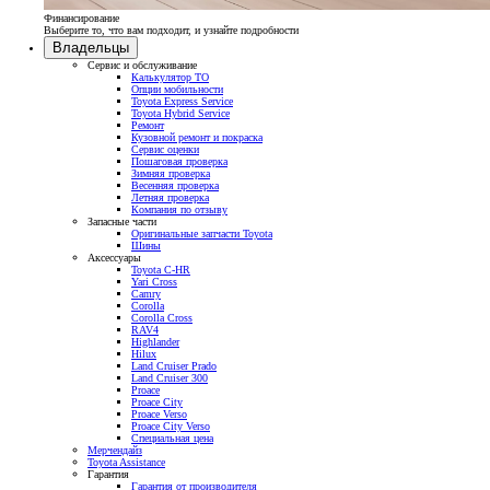
Финансирование
Выберите то, что вам подходит, и узнайте подробности
Владельцы
Сервис и обслуживание
Калькулятор ТО
Опции мобильности
Toyota Express Service
Toyota Hybrid Service
Ремонт
Кузовной ремонт и покраска
Сервис оценки
Пошаговая проверка
Зимняя проверка
Весенняя проверка
Летняя проверка
Компания по отзыву
Запасные части
Оригинальные запчасти Toyota
Шины
Аксессуары
Toyota C-HR
Yari Cross
Camry
Corolla
Corolla Cross
RAV4
Highlander
Hilux
Land Cruiser Prado
Land Cruiser 300
Proace
Proace City
Proace Verso
Proace City Verso
Специальная цена
Мерчендайз
Toyota Assistance
Гарантия
Гарантия от производителя