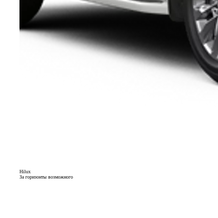
Hilux
За горизонты возможного