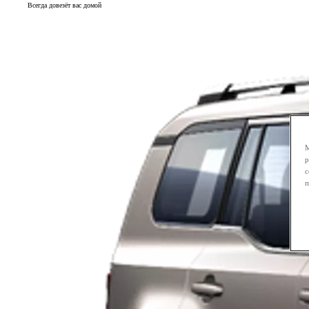
Всегда довезёт вас домой
М
р
с
п