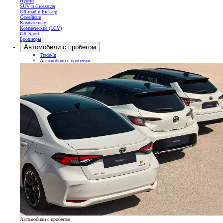
Hybrid
SUV и Crossover
Off-road и Pick-up
Семейные
Компактные
Коммеческие (LCV)
GR Sport
Брошюры
Автомобили с пробегом
Trade-In
Автомобили с пробегом
Автомобили с пробегом