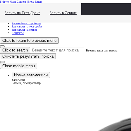
Skip to Main Content
(Press Enter)
Хочу посмотреть...
Click to close the reach out overlay
Запись на Тест Драйв
Запись в Сервис
Хочу посмотреть...
Новые автомобили
Автомобили с пробегом
Записаться на тест-драйв
Записаться на сервис
Контакты
Click to return to previous menu
Click to search
Введите текст для поиска
Очистить результаты поиска
Close mobile menu
Новые автомобили
Yaris Cross
Больше, чем кроссовер