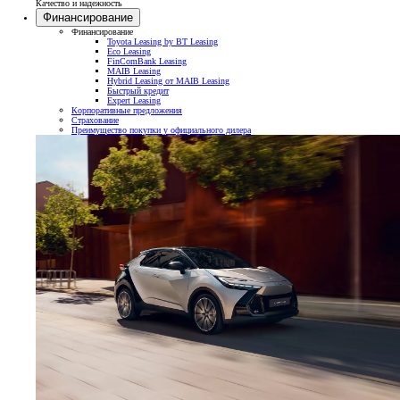
Качество и надежность
Финансирование
Финансирование
Toyota Leasing by BT Leasing
Eco Leasing
FinComBank Leasing
MAIB Leasing
Hybrid Leasing от MAIB Leasing
Быстрый кредит
Expert Leasing
Корпоративные предложения
Страхование
Преимущество покупки у официального дилера