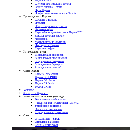
Toyota а мире
Система производства Toyota
Общее видение Toyota
Путь Toyota
Профессиональный опыт в Toyota
Произведено в Европе
Сделано в Европе
История
Общее социальное участие
Головной офис
Европейская дизайн-студия Toyota ED2
Заводы Toyota в Европе
Логистика
Маркетинговые компании
Наш путь в Европе
Европа в цифрах
За пределами нуля
За пределами выбросов
За пределами ограничений
За пределами ожиданий
За пределами барьеров
За пределами историй
Gazoo Racing
Больше, чем спорт
Toyota GR SPORT
Toyota GR Supra
Toyota GR Yaris
Toyota GR 86
Качество
Знали, что Toyota...?
Устойчивость окружающей среды
Экологичная мобильность
4 правила для процветания планеты
Устойчивое общество
Экологический вызов
Корпоративное управление
О нас
О „Continent” S.R.L.
Открытые вакансии
Связь с клиентами