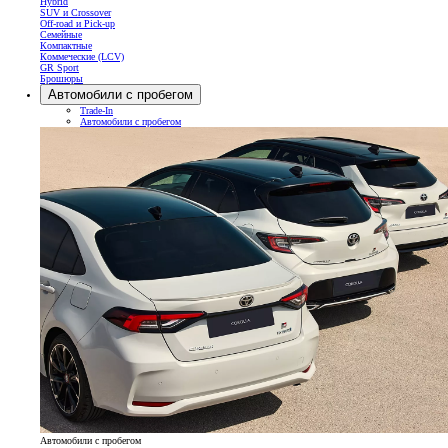
Hybrid
SUV и Crossover
Off-road и Pick-up
Семейные
Компактные
Коммеческие (LCV)
GR Sport
Брошюры
Автомобили с пробегом
Trade-In
Автомобили с пробегом
Автомобили с пробегом