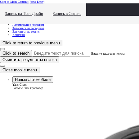
Skip to Main Content
(Press Enter)
Хочу посмотреть...
Click to close the reach out overlay
Запись на Тест Драйв
Запись в Сервис
Хочу посмотреть...
Новые автомобили
Автомобили с пробегом
Записаться на тест-драйв
Записаться на сервис
Контакты
Click to return to previous menu
Click to search
Введите текст для поиска
Очистить результаты поиска
Close mobile menu
Новые автомобили
Yaris Cross
Больше, чем кроссовер