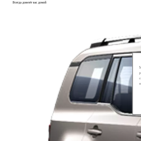
Всегда довезёт вас домой
М
р
с
п