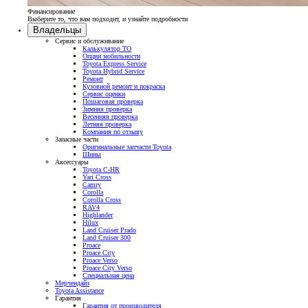
Финансирование
Выберите то, что вам подходит, и узнайте подробности
Владельцы
Сервис и обслуживание
Калькулятор ТО
Опции мобильности
Toyota Express Service
Toyota Hybrid Service
Ремонт
Кузовной ремонт и покраска
Сервис оценки
Пошаговая проверка
Зимняя проверка
Весенняя проверка
Летняя проверка
Компания по отзыву
Запасные части
Оригинальные запчасти Toyota
Шины
Аксессуары
Toyota C-HR
Yari Cross
Camry
Corolla
Corolla Cross
RAV4
Highlander
Hilux
Land Cruiser Prado
Land Cruiser 300
Proace
Proace City
Proace Verso
Proace City Verso
Специальная цена
Мерчендайз
Toyota Assistance
Гарантия
Гарантия от производителя