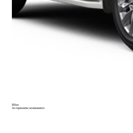
Hilux
За горизонты возможного