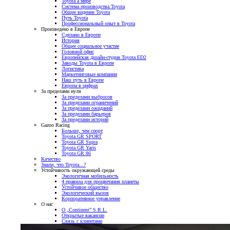
Toyota а мире
Система производства Toyota
Общее видение Toyota
Путь Toyota
Профессиональный опыт в Toyota
Произведено в Европе
Сделано в Европе
История
Общее социальное участие
Головной офис
Европейская дизайн-студия Toyota ED2
Заводы Toyota в Европе
Логистика
Маркетинговые компании
Наш путь в Европе
Европа в цифрах
За пределами нуля
За пределами выбросов
За пределами ограничений
За пределами ожиданий
За пределами барьеров
За пределами историй
Gazoo Racing
Больше, чем спорт
Toyota GR SPORT
Toyota GR Supra
Toyota GR Yaris
Toyota GR 86
Качество
Знали, что Toyota...?
Устойчивость окружающей среды
Экологичная мобильность
4 правила для процветания планеты
Устойчивое общество
Экологический вызов
Корпоративное управление
О нас
О „Continent” S.R.L.
Открытые вакансии
Связь с клиентами