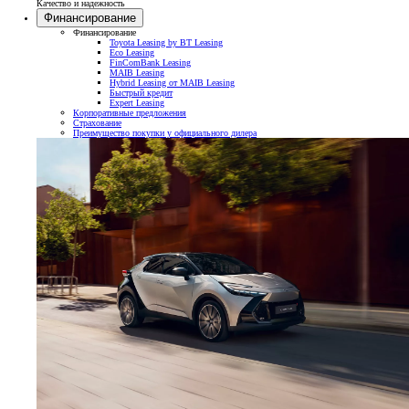
Качество и надежность
Финансирование
Финансирование
Toyota Leasing by BT Leasing
Eco Leasing
FinComBank Leasing
MAIB Leasing
Hybrid Leasing от MAIB Leasing
Быстрый кредит
Expert Leasing
Корпоративные предложения
Страхование
Преимущество покупки у официального дилера