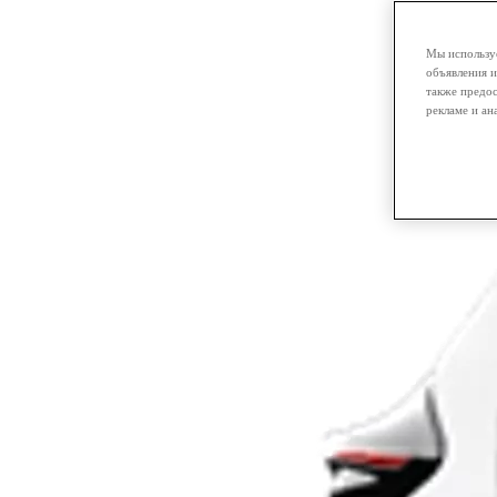
Мы используе
объявления и
также предос
рекламе и ан