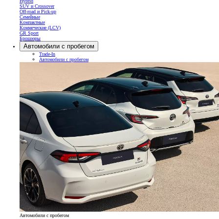
Hybrid
SUV и Crossover
Off-road и Pick-up
Семейные
Компактные
Коммеческие (LCV)
GR Sport
Брошюры
Автомобили с пробегом
Trade-In
Автомобили с пробегом
Автомобили с пробегом