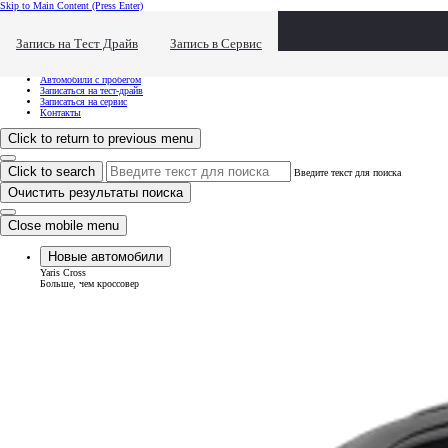
Skip to Main Content
(Press Enter)
Хочу посмотреть...
Click to close the reach out overlay
Запись на Тест Драйв
Запись в Сервис
Хочу посмотреть...
Новые автомобили
Автомобили с пробегом
Записаться на тест-драйв
Записаться на сервис
Контакты
Click to return to previous menu
Click to search
Введите текст для поиска
Очистить результаты поиска
Close mobile menu
Новые автомобили
Yaris Cross
Больше, чем кроссовер