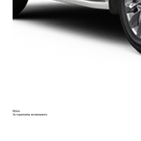
Hilux
За горизонты возможного