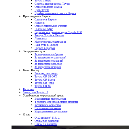
Toyota а мире
Система производства Toyota
Общее видение Toyota
Путь Toyota
Профессиональный опыт в Toyota
Произведено в Европе
Сделано в Европе
История
Общее социальное участие
Головной офис
Европейская дизайн-студия Toyota ED2
Заводы Toyota в Европе
Логистика
Маркетинговые компании
Наш путь в Европе
Европа в цифрах
За пределами нуля
За пределами выбросов
За пределами ограничений
За пределами ожиданий
За пределами барьеров
За пределами историй
Gazoo Racing
Больше, чем спорт
Toyota GR SPORT
Toyota GR Supra
Toyota GR Yaris
Toyota GR 86
Качество
Знали, что Toyota...?
Устойчивость окружающей среды
Экологичная мобильность
4 правила для процветания планеты
Устойчивое общество
Экологический вызов
Корпоративное управление
О нас
О „Continent” S.R.L.
Открытые вакансии
Связь с клиентами