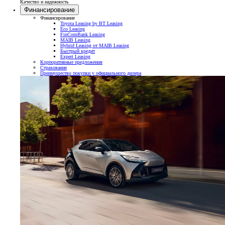
Качество и надежность
Финансирование
Финансирование
Toyota Leasing by BT Leasing
Eco Leasing
FinComBank Leasing
MAIB Leasing
Hybrid Leasing от MAIB Leasing
Быстрый кредит
Expert Leasing
Корпоративные предложения
Страхование
Преимущество покупки у официального дилера