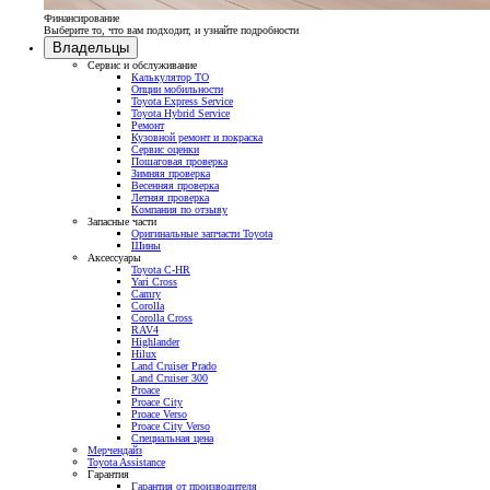
Финансирование
Выберите то, что вам подходит, и узнайте подробности
Владельцы
Сервис и обслуживание
Калькулятор ТО
Опции мобильности
Toyota Express Service
Toyota Hybrid Service
Ремонт
Кузовной ремонт и покраска
Сервис оценки
Пошаговая проверка
Зимняя проверка
Весенняя проверка
Летняя проверка
Компания по отзыву
Запасные части
Оригинальные запчасти Toyota
Шины
Аксессуары
Toyota C-HR
Yari Cross
Camry
Corolla
Corolla Cross
RAV4
Highlander
Hilux
Land Cruiser Prado
Land Cruiser 300
Proace
Proace City
Proace Verso
Proace City Verso
Специальная цена
Мерчендайз
Toyota Assistance
Гарантия
Гарантия от производителя