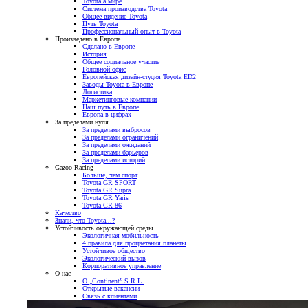
Toyota а мире
Система производства Toyota
Общее видение Toyota
Путь Toyota
Профессиональный опыт в Toyota
Произведено в Европе
Сделано в Европе
История
Общее социальное участие
Головной офис
Европейская дизайн-студия Toyota ED2
Заводы Toyota в Европе
Логистика
Маркетинговые компании
Наш путь в Европе
Европа в цифрах
За пределами нуля
За пределами выбросов
За пределами ограничений
За пределами ожиданий
За пределами барьеров
За пределами историй
Gazoo Racing
Больше, чем спорт
Toyota GR SPORT
Toyota GR Supra
Toyota GR Yaris
Toyota GR 86
Качество
Знали, что Toyota...?
Устойчивость окружающей среды
Экологичная мобильность
4 правила для процветания планеты
Устойчивое общество
Экологический вызов
Корпоративное управление
О нас
О „Continent” S.R.L.
Открытые вакансии
Связь с клиентами