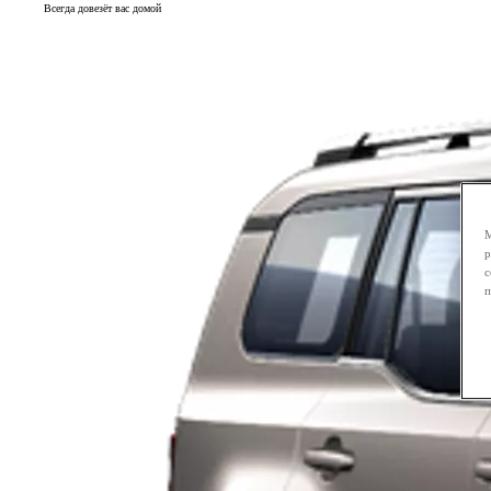
Всегда довезёт вас домой
М
р
с
п