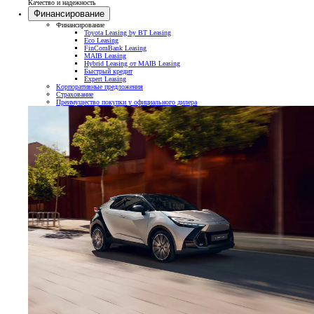
Качество и надежность
Финансирование
Финансирование
Toyota Leasing by BT Leasing
Eco Leasing
FinComBank Leasing
MAIB Leasing
Hybrid Leasing от MAIB Leasing
Быстрый кредит
Expert Leasing
Корпоративные предложения
Страхование
Преимущество покупки у официального дилера