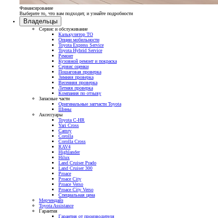
Финансирование
Выберите то, что вам подходит, и узнайте подробности
Владельцы
Сервис и обслуживание
Калькулятор ТО
Опции мобильности
Toyota Express Service
Toyota Hybrid Service
Ремонт
Кузовной ремонт и покраска
Сервис оценки
Пошаговая проверка
Зимняя проверка
Весенняя проверка
Летняя проверка
Компания по отзыву
Запасные части
Оригинальные запчасти Toyota
Шины
Аксессуары
Toyota C-HR
Yari Cross
Camry
Corolla
Corolla Cross
RAV4
Highlander
Hilux
Land Cruiser Prado
Land Cruiser 300
Proace
Proace City
Proace Verso
Proace City Verso
Специальная цена
Мерчендайз
Toyota Assistance
Гарантия
Гарантия от производителя