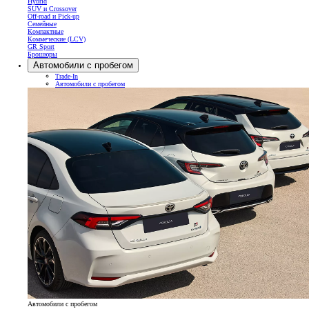
Hybrid
SUV и Crossover
Off-road и Pick-up
Семейные
Компактные
Коммеческие (LCV)
GR Sport
Брошюры
Автомобили с пробегом
Trade-In
Автомобили с пробегом
Автомобили с пробегом