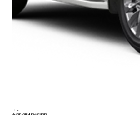
Hilux
За горизонты возможного