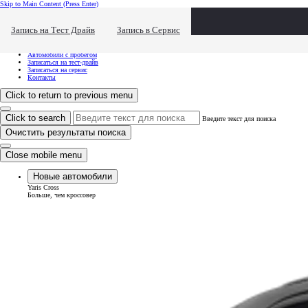
Skip to Main Content
(Press Enter)
Хочу посмотреть...
Click to close the reach out overlay
Запись на Тест Драйв
Запись в Сервис
Хочу посмотреть...
Новые автомобили
Автомобили с пробегом
Записаться на тест-драйв
Записаться на сервис
Контакты
Click to return to previous menu
Click to search
Введите текст для поиска
Очистить результаты поиска
Close mobile menu
Новые автомобили
Yaris Cross
Больше, чем кроссовер