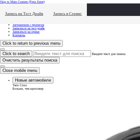
Skip to Main Content
(Press Enter)
Хочу посмотреть...
Click to close the reach out overlay
Запись на Тест Драйв
Запись в Сервис
Хочу посмотреть...
Новые автомобили
Автомобили с пробегом
Записаться на тест-драйв
Записаться на сервис
Контакты
Click to return to previous menu
Click to search
Введите текст для поиска
Очистить результаты поиска
Close mobile menu
Новые автомобили
Yaris Cross
Больше, чем кроссовер