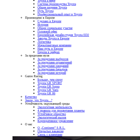
Toyota а мире
Система производства Toyota
Общее видение Toyota
Путь Toyota
Профессиональный опыт в Toyota
Произведено в Европе
Сделано в Европе
История
Общее социальное участие
Головной офис
Европейская дизайн-студия Toyota ED2
Заводы Toyota в Европе
Логистика
Маркетинговые компании
Наш путь в Европе
Европа в цифрах
За пределами нуля
За пределами выбросов
За пределами ограничений
За пределами ожиданий
За пределами барьеров
За пределами историй
Gazoo Racing
Больше, чем спорт
Toyota GR SPORT
Toyota GR Supra
Toyota GR Yaris
Toyota GR 86
Качество
Знали, что Toyota...?
Устойчивость окружающей среды
Экологичная мобильность
4 правила для процветания планеты
Устойчивое общество
Экологический вызов
Корпоративное управление
О нас
О „Continent” S.R.L.
Открытые вакансии
Связь с клиентами