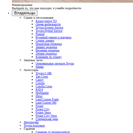
Финансирование
Выберите то, что вам подходит, и узнайте подробности
Владельцы
Сервис и обслуживание
Калькулятор ТО
Опции мобильности
Toyota Express Service
Toyota Hybrid Service
Ремонт
Кузовной ремонт и покраска
Сервис оценки
Пошаговая проверка
Зимняя проверка
Весенняя проверка
Летняя проверка
Компания по отзыву
Запасные части
Оригинальные запчасти Toyota
Шины
Аксессуары
Toyota C-HR
Yari Cross
Camry
Corolla
Corolla Cross
RAV4
Highlander
Hilux
Land Cruiser Prado
Land Cruiser 300
Proace
Proace City
Proace Verso
Proace City Verso
Специальная цена
Мерчендайз
Toyota Assistance
Гарантия
Гарантия от производителя