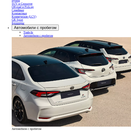
Hybrid
SUV и Crossover
Off-road и Pick-up
Семейные
Компактные
Коммеческие (LCV)
GR Sport
Брошюры
Автомобили с пробегом
Trade-In
Автомобили с пробегом
Автомобили с пробегом