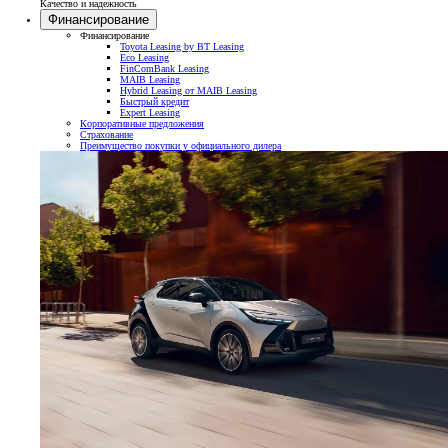
Качество и надежность
Финансирование
Финансирование
Toyota Leasing by BT Leasing
Eco Leasing
FinComBank Leasing
MAIB Leasing
Hybrid Leasing от MAIB Leasing
Быстрый кредит
Expert Leasing
Корпоративные предложения
Страхование
Преимущество покупки у официального дилера