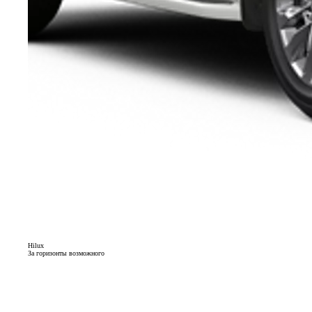
Hilux
За горизонты возможного